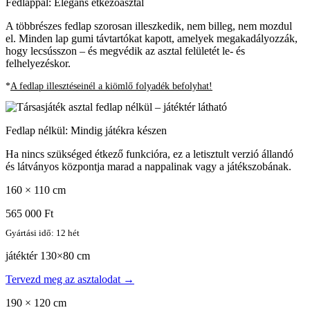
Fedlappal: Elegáns étkezőasztal
A többrészes fedlap szorosan illeszkedik, nem billeg, nem mozdul
el. Minden lap gumi távtartókat kapott, amelyek megakadályozzák,
hogy lecsússzon – és megvédik az asztal felületét le- és
felhelyezéskor.
*
A fedlap illesztéseinél a kiömlő folyadék befolyhat!
Fedlap nélkül: Mindig játékra készen
Ha nincs szükséged étkező funkcióra, ez a letisztult verzió állandó
és látványos központja marad a nappalinak vagy a játékszobának.
160 × 110 cm
565 000 Ft
Gyártási idő: 12 hét
játéktér 130×80 cm
Tervezd meg az asztalodat →
190 × 120 cm