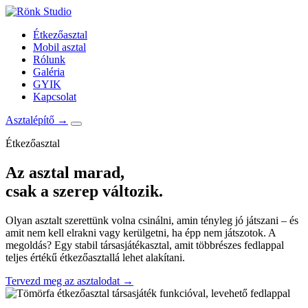
Étkezőasztal
Mobil asztal
Rólunk
Galéria
GYIK
Kapcsolat
Asztalépítő →
Étkezőasztal
Az asztal marad,
csak a szerep változik.
Olyan asztalt szerettünk volna csinálni, amin tényleg jó játszani – és
amit nem kell elrakni vagy kerülgetni, ha épp nem játszotok. A
megoldás? Egy stabil társasjátékasztal, amit többrészes fedlappal
teljes értékű étkezőasztallá lehet alakítani.
Tervezd meg az asztalodat →