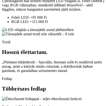
Újdonságként már kérhető beépített LED világítás is. Fehér (4000K)
vagy RGB változatban, mindkettő állítható fényerővel – attól
függően, milyen hangulatot szeretnétek játék közben.
Fehér LED: +95 000 Ft
RGB LED: +115 000 Ft
Textil
Hosszú élettartam.
„Prémium biliárdtextil – Speciális, finoman szőtt és rendkívül tartós
anyag, amin a kártyák simán csúsznak, a dobókockák halkan
gurulnak, és garantáltan szöszmentes marad.
Fedlap
Többrészes fedlap