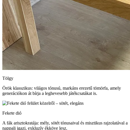
Tölgy
Örök klasszikus: világos tónusú, markáns erezetű tömörfa, amely
generációkon át bírja a leghevesebb játékcsatákat is.
Fekete dió
A fák arisztokratája: mély, sötét tónusaival és misztikus rajzolatával a
nappali igazi, exkluzív ékköve lesz.