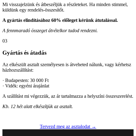
Mi visszajelzünk és átbeszéljük a részleteket. Ha minden stimmel,
küldünk egy rendelés-összesítőt.
A gyártás elindításához 60% előleget kérünk átutalással.
A fennmaradó összeget átvételkor tudod rendezni.
03
Gyártás és átadás
Az elkészült asztalt személyesen is átveheted nálunk, vagy kérhetsz
házhozszállítást:
· Budapesten: 30 000 Ft
· Vidék: egyéni árajánlat
A szállítást mi végezzük, az ár tartalmazza a helyszíni összeszerelést.
Kb. 12 hét alatt elkészítjük az asztalt.
Tervezd meg az asztalodat →